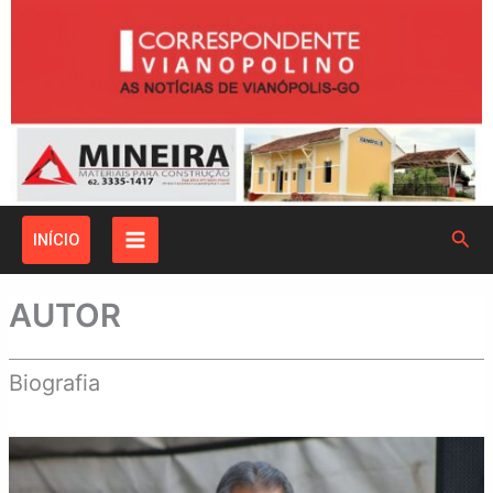
Ir
para
o
conteúdo
Pesq
INÍCIO
AUTOR
Biografia