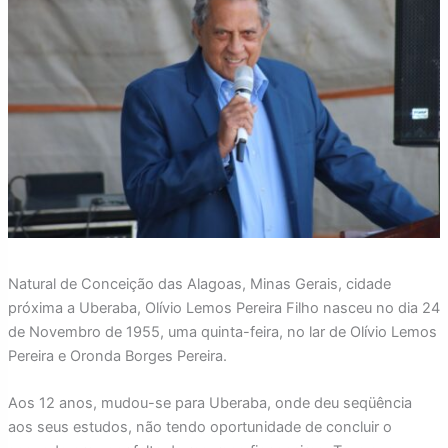
Natural de Conceição das Alagoas, Minas Gerais, cidade
próxima a Uberaba, Olívio Lemos Pereira Filho nasceu no dia 24
de Novembro de 1955, uma quinta-feira, no lar de Olívio Lemos
Pereira e Oronda Borges Pereira.
Aos 12 anos, mudou-se para Uberaba, onde deu seqüência
aos seus estudos, não tendo oportunidade de concluir o