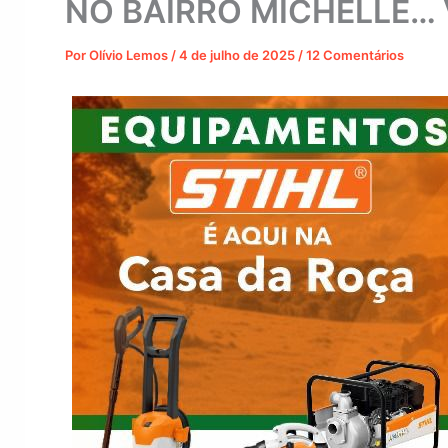
NO BAIRRO MICHELLE… 
Por
Olívio Lemos
/
4 de julho de 2025
/
12 Comentários