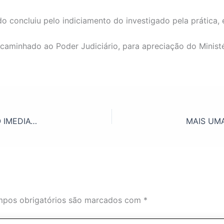
o concluiu pelo indiciamento do investigado pela prática, 
ncaminhado ao Poder Judiciário, para apreciação do Ministé
PREFEITURA CONSEGUE NA JUSTIÇA DETERMINAÇÃO IMEDIATA DE PARALIZAÇÃO DE CONSTRUÇÃO DE BARRAGEM NOS ARREDORES DE SÃO MIGUEL DO PASSA QUATRO
pos obrigatórios são marcados com
*