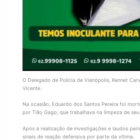
O Delegado de Polícia de Vianópolis, Kennet Carva
Vicente.
Na ocasião, Eduardo dos Santos Pereira foi mort
por Tião Gago, que trabalhava na limpeza de seu 
Após a realização de investigações e laudos per
sinais de reação defensiva por parte da vítima.