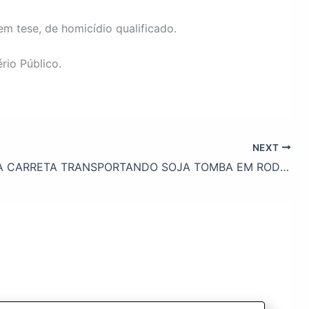
em tese, de homicídio qualificado.
rio Público.
NEXT
MAIS UMA CARRETA TRANSPORTANDO SOJA TOMBA EM RODOVIAS DA NOSSA REGIÃO… É A TERCEIRA NOS ÚLTIMOS DOIS DIAS