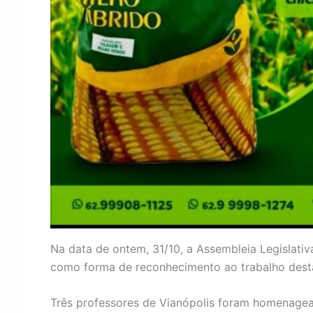
Na data de ontem, 31/10, a Assembleia Legislati
como forma de reconhecimento ao trabalho desta 
Três professores de Vianópolis foram homenagea