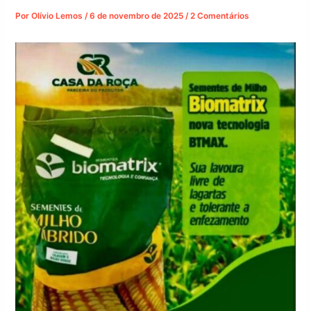
Por
Olívio Lemos
/
6 de novembro de 2025
/
2 Comentários